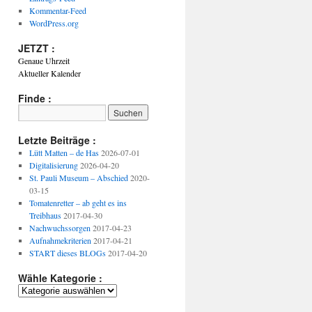
Kommentar-Feed
WordPress.org
JETZT :
Genaue Uhrzeit
Aktueller Kalender
Finde :
Letzte Beiträge :
Lütt Matten – de Has
2026-07-01
Digitalisierung
2026-04-20
St. Pauli Museum – Abschied
2020-
03-15
Tomatenretter – ab geht es ins
Treibhaus
2017-04-30
Nachwuchssorgen
2017-04-23
Aufnahmekriterien
2017-04-21
START dieses BLOGs
2017-04-20
Wähle Kategorie :
Wähle
Kategorie