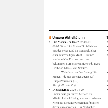
Unsere Aktivitäten :
T
Lütt Matten – de Has
2026-07-01
00:02:00 – Lütt Matten Ein fröhliches
plattdeutsches Lied im Walzertakt über
einen hinterhältigen Mord … Immer
wieder schön, Post von euch zu
bekommen Bürgerverein Eidelstedt. Beste
Grüße an Klaus-Peter Schulze. .
… Weiterlesen → Der Beitrag Lütt
Matten – de Has erschien zuerst auf
Bürger-Vereine in […]
Margit Ricarda Rolf
Digitalisierung
2026-04-20
Immer häufiger nutzen Museen die
Möglichkeit mit Hologrammen zu arbeiten.
Nicht nur die junge Generation fühlt sich
davon angesprochen. Das Nachsehen