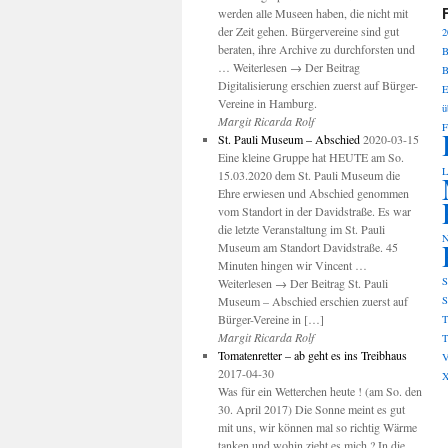
werden alle Museen haben, die nicht mit
der Zeit gehen. Bürgervereine sind gut
2
beraten, ihre Archive zu durchforsten und
B
… Weiterlesen → Der Beitrag
B
Digitalisierung erschien zuerst auf Bürger-
E
Vereine in Hamburg.
ü
Margit Ricarda Rolf
F
St. Pauli Museum – Abschied
2020-03-15
Eine kleine Gruppe hat HEUTE am So.
L
15.03.2020 dem St. Pauli Museum die
Ehre erwiesen und Abschied genommen
vom Standort in der Davidstraße. Es war
die letzte Veranstaltung im St. Pauli
N
Museum am Standort Davidstraße. 45
Minuten hingen wir Vincent …
S
Weiterlesen → Der Beitrag St. Pauli
Museum – Abschied erschien zuerst auf
S
Bürger-Vereine in […]
T
Margit Ricarda Rolf
T
Tomatenretter – ab geht es ins Treibhaus
V
2017-04-30
Was für ein Wetterchen heute ! (am So. den
30. April 2017) Die Sonne meint es gut
mit uns, wir können mal so richtig Wärme
tanken und wohin zieht es mich ? In die