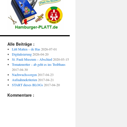
Alle Beiträge :
Lütt Matten – de Has
2026-07-01
Digitalisierung
2026-04-20
St. Pauli Museum – Abschied
2020-03-15
Tomatenretter – ab geht es ins Treibhaus
2017-04-30
Nachwuchssorgen
2017-04-23
Aufnahmekriterien
2017-04-21
START dieses BLOGs
2017-04-20
Kommentare :