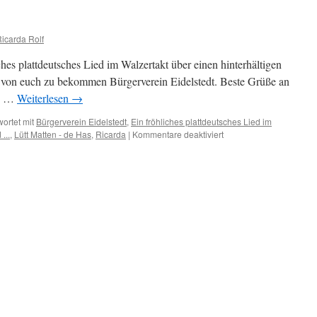
Ricarda Rolf
es plattdeutsches Lied im Walzertakt über einen hinterhältigen
von euch zu bekommen Bürgerverein Eidelstedt. Beste Grüße an
. …
Weiterlesen
→
ortet mit
Bürgerverein Eidelstedt
,
Ein fröhliches plattdeutsches Lied im
für
...
,
Lütt Matten - de Has
,
Ricarda
|
Kommentare deaktiviert
Lütt
Matten
–
de
Has