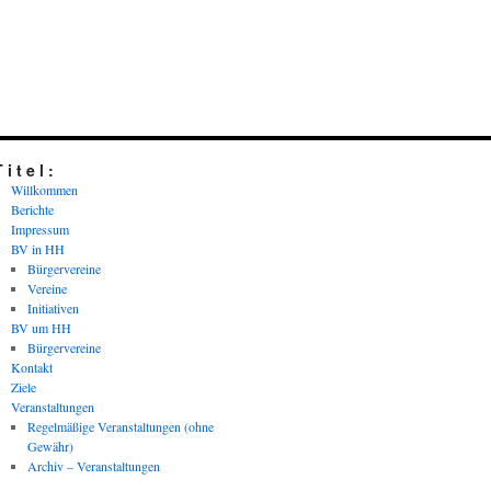
 i t e l :
Willkommen
Berichte
Impressum
BV in HH
Bürgervereine
Vereine
Initiativen
BV um HH
Bürgervereine
Kontakt
Ziele
Veranstaltungen
Regelmäßige Veranstaltungen (ohne
Gewähr)
Archiv – Veranstaltungen