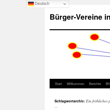
Deutsch
Zum
Inhalt
Bürger-Vereine 
springen
Start
Willkommen
Berichte
BV
Ein fröhliches 
Schlagwortarchiv:
…