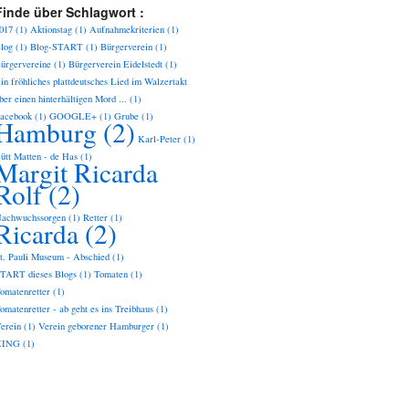
Finde über Schlagwort :
017
(1)
Aktionstag
(1)
Aufnahmekriterien
(1)
log
(1)
Blog-START
(1)
Bürgerverein
(1)
ürgervereine
(1)
Bürgerverein Eidelstedt
(1)
in fröhliches plattdeutsches Lied im Walzertakt
ber einen hinterhältigen Mord ...
(1)
acebook
(1)
GOOGLE+
(1)
Grube
(1)
Hamburg
(2)
Karl-Peter
(1)
ütt Matten - de Has
(1)
Margit Ricarda
Rolf
(2)
achwuchssorgen
(1)
Retter
(1)
Ricarda
(2)
t. Pauli Museum - Abschied
(1)
TART dieses Blogs
(1)
Tomaten
(1)
omatenretter
(1)
omatenretter - ab geht es ins Treibhaus
(1)
erein
(1)
Verein geborener Hamburger
(1)
XING
(1)