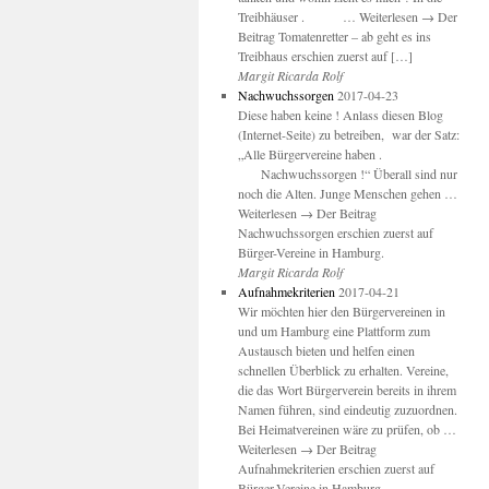
Treibhäuser . … Weiterlesen → Der
Beitrag Tomatenretter – ab geht es ins
Treibhaus erschien zuerst auf […]
Margit Ricarda Rolf
Nachwuchssorgen
2017-04-23
Diese haben keine ! Anlass diesen Blog
(Internet-Seite) zu betreiben, war der Satz:
„Alle Bürgervereine haben .
Nachwuchssorgen !“ Überall sind nur
noch die Alten. Junge Menschen gehen …
Weiterlesen → Der Beitrag
Nachwuchssorgen erschien zuerst auf
Bürger-Vereine in Hamburg.
Margit Ricarda Rolf
Aufnahmekriterien
2017-04-21
Wir möchten hier den Bürgervereinen in
und um Hamburg eine Plattform zum
Austausch bieten und helfen einen
schnellen Überblick zu erhalten. Vereine,
die das Wort Bürgerverein bereits in ihrem
Namen führen, sind eindeutig zuzuordnen.
Bei Heimatvereinen wäre zu prüfen, ob …
Weiterlesen → Der Beitrag
Aufnahmekriterien erschien zuerst auf
Bürger-Vereine in Hamburg.