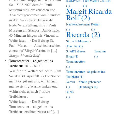
Karl-Peter
Lütt Matten - de Has
So. 15.03.2020 dem St. Pauli
(1)
(1)
Margit Ricarda
Museum die Ehre erwiesen und
Abschied genommen vom Standort
Rolf
(2)
in der Davidstraße. Es war die
Nachwuchssorgen
Retter
letzte Veranstaltung im St. Pauli
(1)
(1)
Museum am Standort Davidstraße.
Ricarda
(2)
45 Minuten hingen wir Vincent …
Weiterlesen → Der Beitrag St.
St. Pauli Museum -
Pauli Museum – Abschied erschien
Abschied
(1)
zuerst auf Bürger-Vereine in […]
START dieses
Tomaten
Margit Ricarda Rolf
Blogs
(1)
(1)
Tomatenretter – ab geht es ins
Tomatenretter
Treibhaus
2017-04-30
(1)
Was für ein Wetterchen heute ! (am
Tomatenretter - ab geht es ins
So. den 30. April 2017) Die Sonne
Treibhaus
(1)
meint es gut mit uns, wir können
Verein
Verein geborener
mal so richtig Wärme tanken und
(1)
Hamburger
(1)
wohin zieht es mich ? In die
XING
Treibhäuser . …
(1)
Weiterlesen → Der Beitrag
Tomatenretter – ab geht es ins
Treibhaus erschien zuerst auf […]