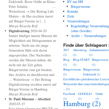
Eidelstedt. Beste Grüße an Klaus-
BV um HH
Peter Schulze. . …
Bürgervereine
Weiterlesen → Der Beitrag Lütt
Kontakt
Matten – de Has erschien zuerst
Ziele
auf Bürger-Vereine in […]
Veranstaltungen
Margit Ricarda Rolf
Regelmäßige Veranstaltung
Digitalisierung
2026-04-20
(ohne Gewähr)
Immer häufiger nutzen Museen die
Archiv – Veranstaltungen
Möglichkeit mit Hologrammen zu
Finde über Schlagwort 
arbeiten. Nicht nur die junge
2017
Aktionstag
Aufnahmekriter
Generation fühlt sich davon
(1)
(1)
(1)
angesprochen. Das Nachsehen
Blog
Blog-START
Bürgerverein
werden alle Museen haben, die
(1)
(1)
(1)
nicht mit der Zeit gehen.
Bürgervereine
Bürgerverein
Bürgervereine sind gut beraten,
(1)
Eidelstedt
(1)
ihre Archive zu durchforsten und
Ein fröhliches plattdeutsches Lied i
… Weiterlesen → Der Beitrag
Walzertakt über einen hinterhältige
Digitalisierung erschien zuerst auf
...
(1)
Bürger-Vereine in Hamburg.
Facebook
GOOGLE+
Grube
Margit Ricarda Rolf
(1)
(1)
(1)
St. Pauli Museum – Abschied
Hamburg
(2)
2020-03-15
Eine kleine Gruppe hat HEUTE am